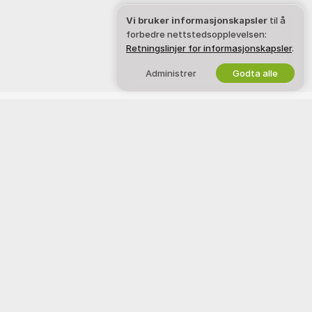
Vi bruker informasjonskapsler
til å
forbedre nettstedsopplevelsen:
Retningslinjer for informasjonskapsler
.
Administrer
Godta alle
Norsk
JURIDISK OG SIKKERHET
JOBB MED OSS
Personvernerklæring
Bli en modell
Vilkår for bruk
Studio-registrering
Retningslinjer for DMCA
Webcam Affiliate-program
Retningslinjer for
informasjonskapsler
Guide til foreldrekontroll