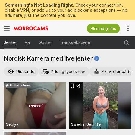
Something's Not Loading Right.
Check your connection,
disable VPN, or add us to your ad blocker's exceptions — no
ads here, just the content you love.
Bli med gratis
Jenter
Par
Gutter
Transseksuelle
Nordisk Kamera med live
jenter
Utseende
Pris og type show
Aktiviteter på for
I billettshow
“
i naked
”
Seolyx
SwedishJennifer