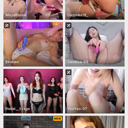
MayaRouse
Danniela18_
EvaHair
Candice-99
Rebel__Stage
YaoYao-07