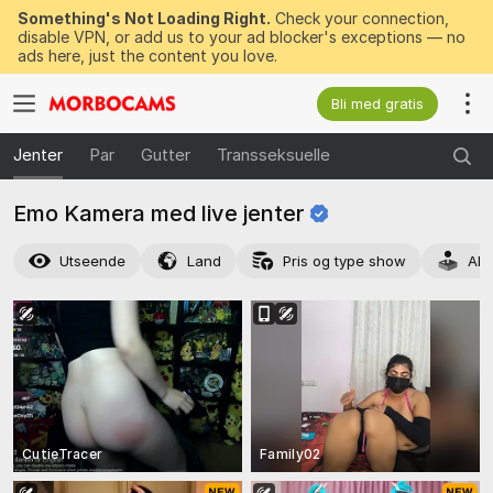
Something's Not Loading Right.
Check your connection,
disable VPN, or add us to your ad blocker's exceptions — no
ads here, just the content you love.
Bli med gratis
Jenter
Par
Gutter
Transseksuelle
Emo Kamera med live
jenter
Utseende
Land
Pris og type show
Akt
CutieTracer
Family02