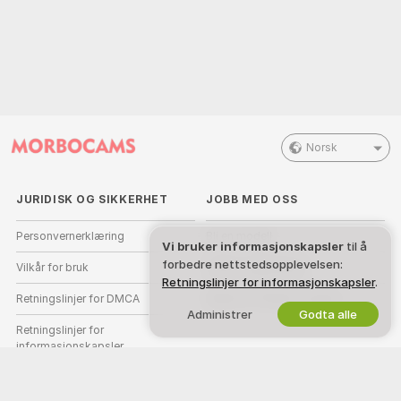
Norsk
JURIDISK OG SIKKERHET
JOBB MED OSS
Personvernerklæring
Bli en modell
Vi bruker informasjonskapsler
til å
forbedre nettstedsopplevelsen:
Vilkår for bruk
Studio-registrering
Retningslinjer for informasjonskapsler
.
Retningslinjer for DMCA
Webcam Affiliate-program
Administrer
Godta alle
Retningslinjer for
informasjonskapsler
Guide til foreldrekontroll