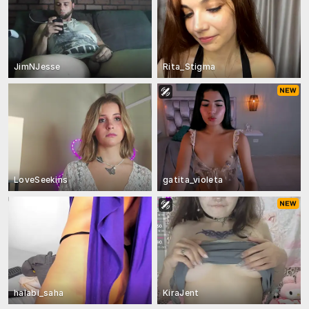
JimNJesse
Rita_Stigma
LoveSeekins
gatita_violeta
halabi_saha
KiraJent