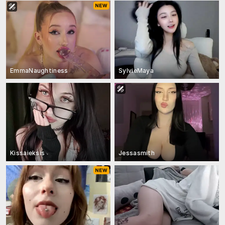
EmmaNaughtiness
SylvieMaya
Kissaieksis
Jessasmith