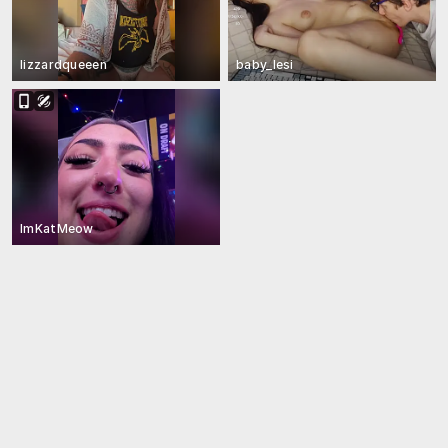
lizzardqueeen
baby_lesi
ImKatMeow