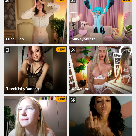
ElisaDiles
Miiya_Moore
TeenKinkyBanana
404babe