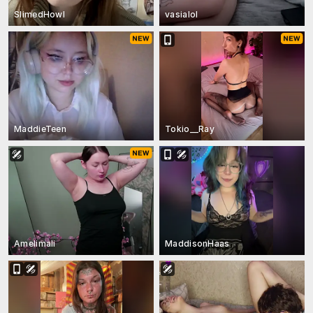
SlimedHowl
vasialol
MaddieTeen
Tokio__Ray
Amelimali
MaddisonHaas