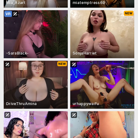
Mia_Azart
miatemptress69
-SaraBlack-
SonjaHarriet
DriveThruAmina
urhappywaifu